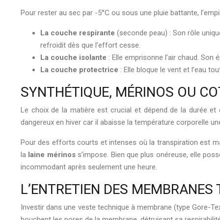
Pour rester au sec par -5°C ou sous une pluie battante, l’empi
La couche respirante
(seconde peau) : Son rôle unique 
refroidit dès que l’effort cesse.
La couche isolante
: Elle emprisonne l’air chaud. Son ép
La couche protectrice
: Elle bloque le vent et l’eau to
SYNTHÉTIQUE, MÉRINOS OU COT
Le choix de la matière est crucial et dépend de la durée et d
dangereux en hiver car il abaisse la température corporelle une
Pour des efforts courts et intenses où la transpiration est m
la
laine mérinos
s’impose. Bien que plus onéreuse, elle possè
incommodant après seulement une heure.
L’ENTRETIEN DES MEMBRANES 
Investir dans une veste technique à membrane (type Gore-Tex) e
bouchent les pores de la membrane, détruisant sa respirabilit