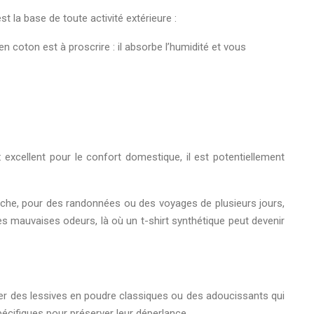
 la base de toute activité extérieure :
en coton est à proscrire : il absorbe l’humidité et vous
xcellent pour le confort domestique, il est potentiellement
nche, pour des randonnées ou des voyages de plusieurs jours,
es mauvaises odeurs, là où un t-shirt synthétique peut devenir
liser des lessives en poudre classiques ou des adoucissants qui
écifiques pour préserver leur déperlance.