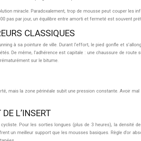
solution miracle. Paradoxalement, trop de mousse peut couper les in
 000 pas par jour, un équilibre entre amorti et fermeté est souvent p
RREURS CLASSIQUES
ning à sa pointure de ville. Durant l’effort, le pied gonfle et s’all
étés. De même, l’adhérence est capitale : une chaussure de route s
 prématurément sur le bitume.
té, mais la zone périnéale subit une pression constante. Avoir mal 
 DE L’INSERT
 cycliste. Pour les sorties longues (plus de 3 heures), la densité d
frent un meilleur support que les mousses basiques. Règle d’or abs
utanées.