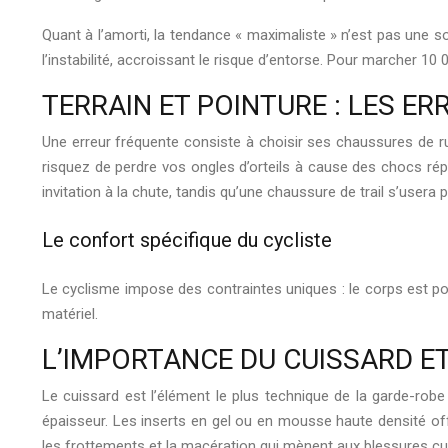
Quant à l’amorti, la tendance « maximaliste » n’est pas une 
l’instabilité, accroissant le risque d’entorse. Pour marcher 10
TERRAIN ET POINTURE : LES E
Une erreur fréquente consiste à choisir ses chaussures de run
risquez de perdre vos ongles d’orteils à cause des chocs rép
invitation à la chute, tandis qu’une chaussure de trail s’usera
Le confort spécifique du cycliste
Le cyclisme impose des contraintes uniques : le corps est por
matériel.
L’IMPORTANCE DU CUISSARD ET
Le cuissard est l’élément le plus technique de la garde-robe
épaisseur. Les inserts en gel ou en mousse haute densité of
les frottements et la macération qui mènent aux blessures c