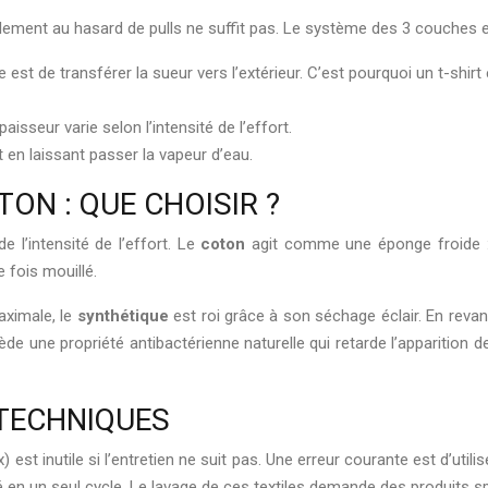
lement au hasard de pulls ne suffit pas. Le système des 3 couches est
est de transférer la sueur vers l’extérieur. C’est pourquoi un t-shirt 
aisseur varie selon l’intensité de l’effort.
ut en laissant passer la vapeur d’eau.
ON : QUE CHOISIR ?
e l’intensité de l’effort. Le
coton
agit comme une éponge froide : e
 fois mouillé.
aximale, le
synthétique
est roi grâce à son séchage éclair. En reva
de une propriété antibactérienne naturelle qui retarde l’apparition d
TECHNIQUES
st inutile si l’entretien ne suit pas. Une erreur courante est d’uti
é en un seul cycle. Le lavage de ces textiles demande des produits sp