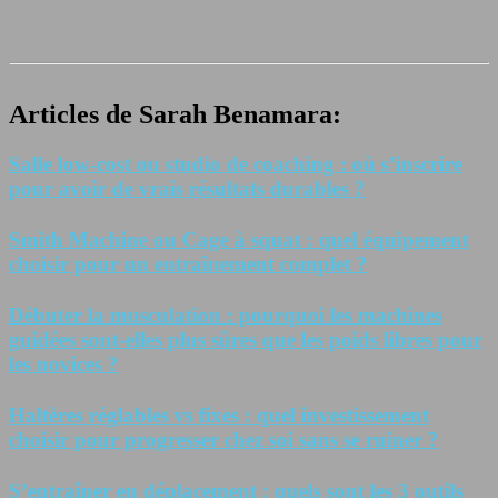
Articles de Sarah Benamara:
Salle low-cost ou studio de coaching : où s’inscrire
pour avoir de vrais résultats durables ?
Smith Machine ou Cage à squat : quel équipement
choisir pour un entraînement complet ?
Débuter la musculation : pourquoi les machines
guidées sont-elles plus sûres que les poids libres pour
les novices ?
Haltères réglables vs fixes : quel investissement
choisir pour progresser chez soi sans se ruiner ?
S’entraîner en déplacement : quels sont les 3 outils